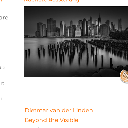
are
ie 
rt 
i 
 
Dietmar van der Linden 
Beyond the Visible 