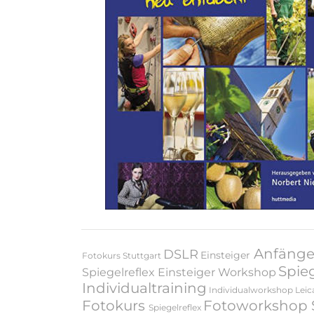
Anfänge
DSLR
Einsteiger
Fotokurs Stuttgart
Spieg
Spiegelreflex
Einsteiger Workshop
Individualtraining
Individualworkshop Leic
Fotokurs
Fotoworkshop S
Spiegelreflex