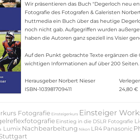
Wir präsentieren das Buch "Degerloch neu ent
Fotografie des Fotografen & Galeristen Norbe
huttmedia ein Buch über das heutige Degerloc
noch nicht gab. Aufgegriffen wurden außerg
haben die Autoren ganz speziell ins Visier g
Auf den Punkt gebrachte Texte ergänzen die 
wichtigen Informationen auf über 200 Seiten.
Herausgeber Norbert Nieser
Verlege
ISBN-103981709411
24,80 €
Einsteiger Wor
rkurs
Fotografie
Einsteigerkurs
elreflexfotografie
L
Einstieg in die DSLR
Fotografie 
Nachbearbeitung
P
Lumix
LR4
Panasonic
a
Nikon
tuttgart