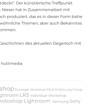
deckt". Der künstlerische Treffpunkt 
rt Nieser hat in Zusammenarbeit mit 
h produziert, das es in dieser Form bisher 
ewöhnliche Themen, aber auch Bekanntes 
enommen.
Geschichten des aktuellen Degerloch mit 
r huttmedia
kshop
Einsteiger Workshop
DSLR
Einführung Fotografie
LR3
ightroom
Individual-Workshop
hotoshop Lightroom
Sony
Samsung