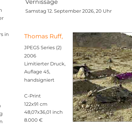
Vernissage
h 
Samstag 12. September 2026, 20 Uhr
r 
 in 
Thomas Ruff,
JPEGS Series (2)
2006
Limitierter Druck, 
Auflage 45, 
handsigniert
C-Print  
122x91 cm 
 
48,07x36,01 inch
g 
8.000 €
n 